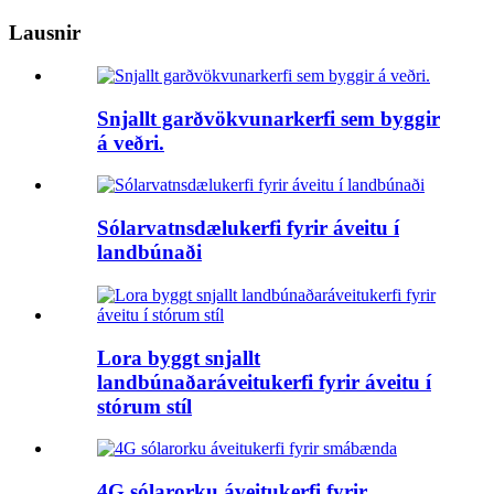
Lausnir
Snjallt garðvökvunarkerfi sem byggir
á veðri.
Sólarvatnsdælukerfi fyrir áveitu í
landbúnaði
Lora byggt snjallt
landbúnaðaráveitukerfi fyrir áveitu í
stórum stíl
4G sólarorku áveitukerfi fyrir