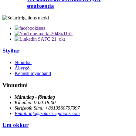
smábænda
Styður
Niðurhal
Ábyrgð
Kennslumyndband
Vinnutími
Mánudag - föstudag
Kínatími: 9:00-18:00
Skrifstofa Sími: +8613560797997
Email: info@solarirrigations.com
Um okkur