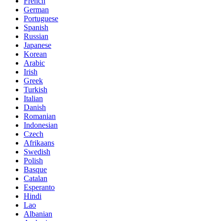
French
German
Portuguese
Spanish
Russian
Japanese
Korean
Arabic
Irish
Greek
Turkish
Italian
Danish
Romanian
Indonesian
Czech
Afrikaans
Swedish
Polish
Basque
Catalan
Esperanto
Hindi
Lao
Albanian