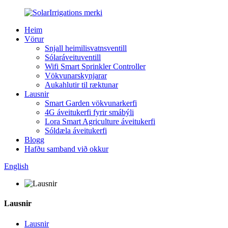
Heim
Vörur
Snjall heimilisvatnsventill
Sólaráveituventill
Wifi Smart Sprinkler Controller
Vökvunarskynjarar
Aukahlutir til ræktunar
Lausnir
Smart Garden vökvunarkerfi
4G áveitukerfi fyrir smábýli
Lora Smart Agriculture áveitukerfi
Sóldæla áveitukerfi
Blogg
Hafðu samband við okkur
English
Lausnir
Lausnir