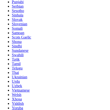
Punjabi
Serbian
Sesotho
Sinhala
Slovak
Slovenian
Somali
Samoan
Scots Gaelic
Shona
Sindhi
Sundanese
Swahili
Tajik
Tamil
Telugu
Thai
Ukrainian
Urdu
Uzbek
Vietnamese
Welsh
Xhosa
Yiddish
Yoruba