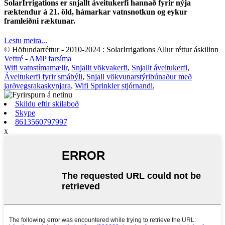
SolarIrrigations er snjallt áveitukerfi hannað fyrir nýja
ræktendur á 21. öld, hámarkar vatnsnotkun og eykur
framleiðni ræktunar.
Lestu meira...
© Höfundarréttur - 2010-2024 : SolarIrrigations Allur réttur áskilinn
Veftré
-
AMP farsíma
Wifi vatnstímamælir
,
Snjallt vökvakerfi
,
Snjallt áveitukerfi
,
Áveitukerfi fyrir smábýli
,
Snjall vökvunarstýribúnaður með
jarðvegsrakaskynjara
,
Wifi Sprinkler stjórnandi
,
Skildu eftir skilaboð
Skype
8613560797997
x